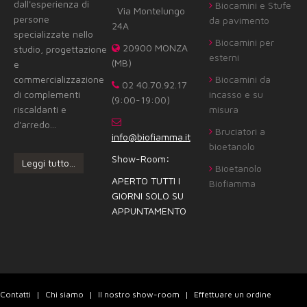
dall'esperienza di
Biocamini e Stufe
Via Montelungo
persone
da pavimento
24A
specializzate nello
Biocamini per
20900 MONZA
studio, progettazione
esterni
(MB)
e
commercializzazione
Biocamini da
02 40.70.92.17
di complementi
incasso e su
(9:00-19:00)
riscaldanti e
misura
d'arredo...
Bruciatori a
info@biofiamma.it
bioetanolo
Show-Room
:
Leggi tutto...
Bioetanolo
APERTO TUTTI I
Biofiamma
GIORNI SOLO SU
APPUNTAMENTO
Contatti
Chi siamo
Il nostro show-room
Effettuare un ordine