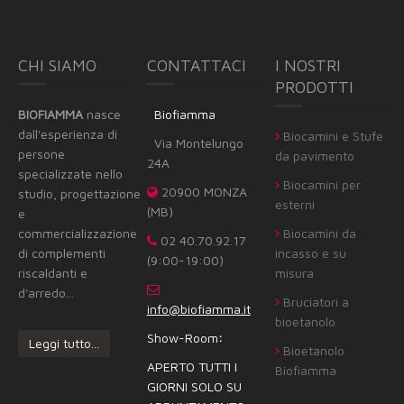
CHI SIAMO
CONTATTACI
I NOSTRI
PRODOTTI
BIOFIAMMA
nasce
Biofiamma
dall'esperienza di
Biocamini e Stufe
Via Montelungo
persone
da pavimento
24A
specializzate nello
Biocamini per
20900 MONZA
studio, progettazione
esterni
(MB)
e
commercializzazione
Biocamini da
02 40.70.92.17
di complementi
incasso e su
(9:00-19:00)
riscaldanti e
misura
d'arredo...
Bruciatori a
info@biofiamma.it
bioetanolo
Show-Room
:
Leggi tutto...
Bioetanolo
APERTO TUTTI I
Biofiamma
GIORNI SOLO SU