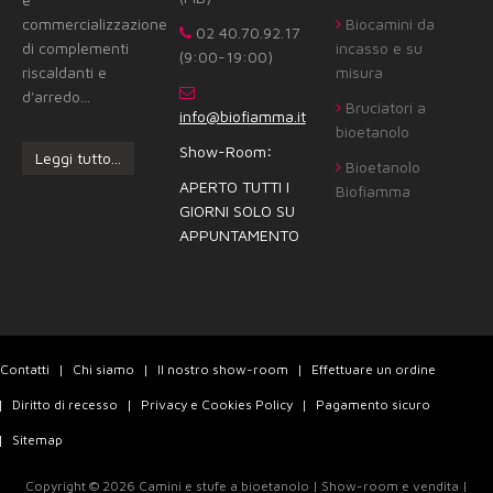
commercializzazione
Biocamini da
02 40.70.92.17
di complementi
incasso e su
(9:00-19:00)
riscaldanti e
misura
d'arredo...
Bruciatori a
info@biofiamma.it
bioetanolo
Show-Room
:
Leggi tutto...
Bioetanolo
APERTO TUTTI I
Biofiamma
GIORNI SOLO SU
APPUNTAMENTO
Contatti
Chi siamo
Il nostro show-room
Effettuare un ordine
Diritto di recesso
Privacy e Cookies Policy
Pagamento sicuro
Sitemap
Copyright © 2026 Camini e stufe a bioetanolo | Show-room e vendita |