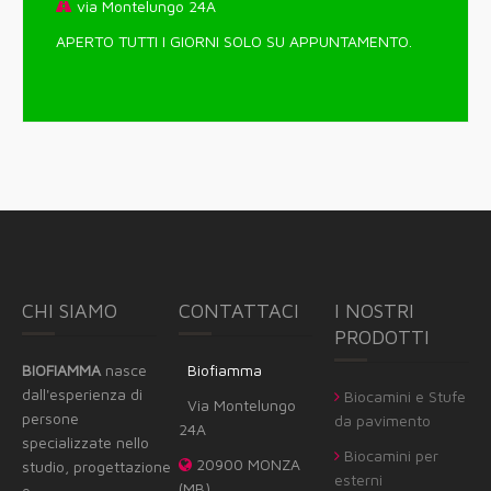
via Montelungo 24A
APERTO TUTTI I GIORNI SOLO SU APPUNTAMENTO.
CHI SIAMO
CONTATTACI
I NOSTRI
PRODOTTI
BIOFIAMMA
nasce
Biofiamma
dall'esperienza di
Biocamini e Stufe
Via Montelungo
persone
da pavimento
24A
specializzate nello
Biocamini per
20900 MONZA
studio, progettazione
esterni
(MB)
e