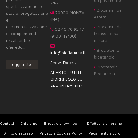
da pavimento
24A
specializzate nello
Biocamini per
20900 MONZA
studio, progettazione
esterni
(MB)
e
commercializzazione
Biocamini da
02 40.70.92.17
di complementi
incasso e su
(9:00-19:00)
riscaldanti e
misura
d'arredo...
Bruciatori a
info@biofiamma.it
bioetanolo
Show-Room
:
Leggi tutto...
Bioetanolo
APERTO TUTTI I
Biofiamma
GIORNI SOLO SU
APPUNTAMENTO
Contatti
Chi siamo
Il nostro show-room
Effettuare un ordine
Diritto di recesso
Privacy e Cookies Policy
Pagamento sicuro